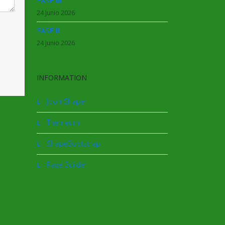
FASE III
24 Junio 2026
FASE II
24 Junio 2026
INFORMATION
JoomShaper
Themeum
ShapeBootstrap
Page Builder