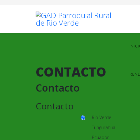
INIC
CONTACTO
REND
Contacto
Contacto
Río Verde
Tungurahua
Ecuador