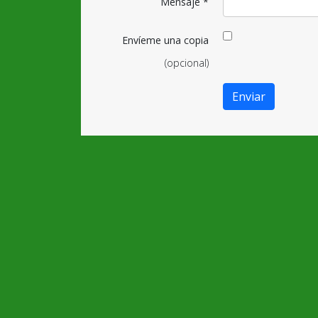
Mensaje
*
Envíeme una copia
(opcional)
Enviar