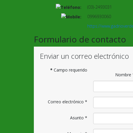
(03)-2493031
0996930060
https://www.gadrioverd
Formulario de contacto
Enviar un correo electrónico
*
Campo requerido
Nombre
Correo electrónico
*
Asunto
*