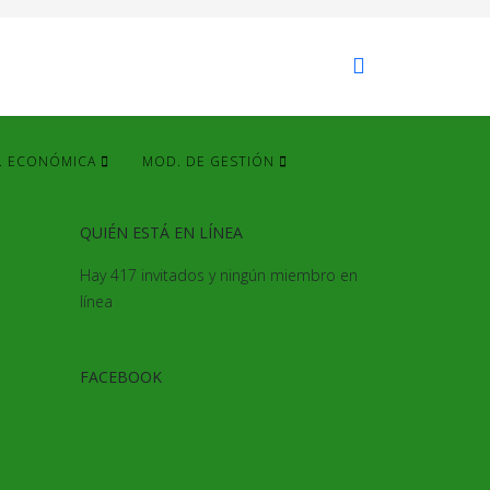
. ECONÓMICA
MOD. DE GESTIÓN
QUIÉN ESTÁ EN LÍNEA
Hay 417 invitados y ningún miembro en
línea
FACEBOOK