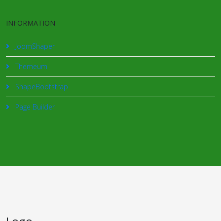
INFORMATION
JoomShaper
Themeum
ShapeBootstrap
Page Builder