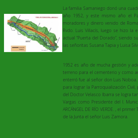
La familia Samaniego donó una cuadra
año 1952, y este mismo año el Pa
moradores y dinero venido de Roma 
Rvdo. Luis Villacís, luego se hizo
actual “Puerta del Dorado”, siendo s
las señoritas Susana Tapia y Luisa Silv
1952 es año de mucha gestión y ad
terreno para el cementerio y como 
enterró fue al señor don Luis Noboa.
para lograr la Parroquialización Civ
del Doctor Velasco Ibarra se logra t
Vargas como Presidente del I. Mun
ARCÁNGEL DE RÍO VERDE. , el primer T
de la Junta el señor Luis Zamora.