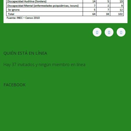
QUIÉN ESTÁ EN LÍNEA
Hay 37 invitados y ningún miembro en línea
FACEBOOK