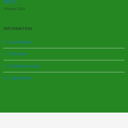
FASE II
24 Junio 2026
INFORMATION
JoomShaper
Themeum
ShapeBootstrap
Page Builder