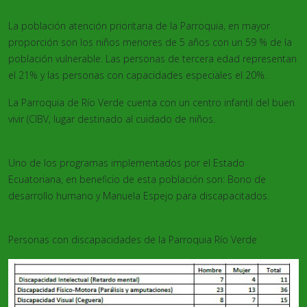
La población atención prioritaria de la Parroquia, en mayor
proporción son los niños menores de 5 años con un 59 % de la
población vulnerable. Las personas de tercera edad representan
el 21% y las personas con capacidades especiales el 20%.
La Parroquia de Río Verde cuenta con un centro infantil del buen
vivir (CIBV, lugar destinado al cuidado de niños.
Uno de los programas implementados por el Estado
Ecuatoriana, en beneficio de esta población son: Bono de
desarrollo humano y Manuela Espejo para discapacitados.
Personas con discapacidades de la Parroquia Río Verde