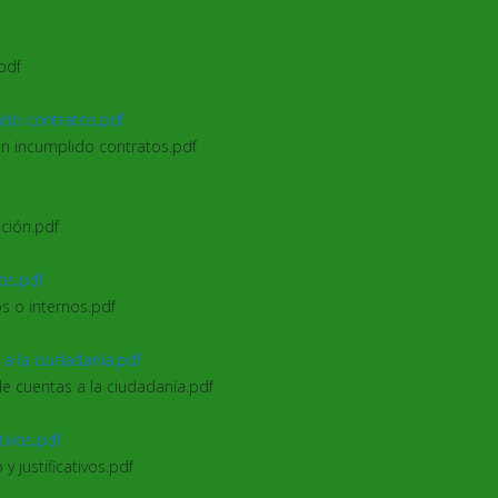
.pdf
lido contratos.pdf
an incumplido contratos.pdf
ción.pdf
nos.pdf
os o internos.pdf
 a la ciudadanía.pdf
de cuentas a la ciudadanía.pdf
ativos.pdf
 y justificativos.pdf