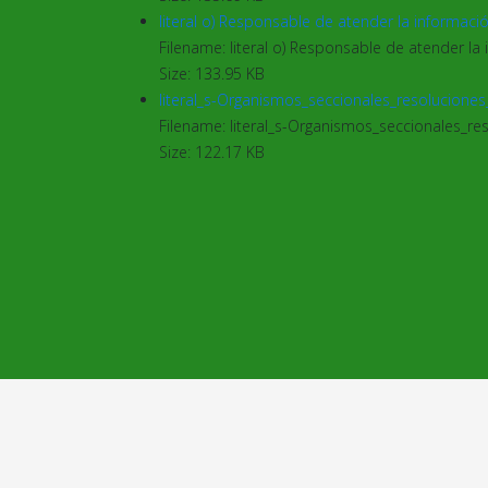
literal o) Responsable de atender la informació
Filename: literal o) Responsable de atender la i
Size: 133.95 KB
literal_s-Organismos_seccionales_resoluciones
Filename: literal_s-Organismos_seccionales_re
Size: 122.17 KB