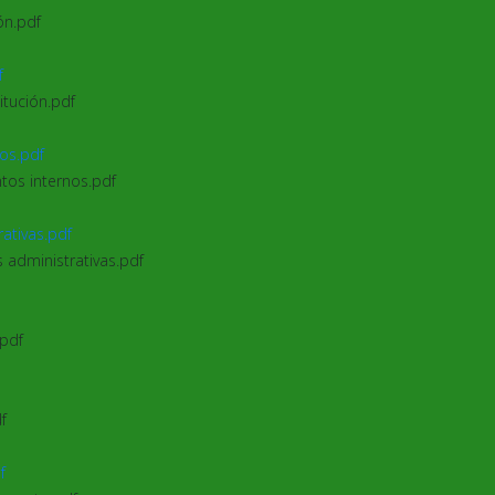
ón.pdf
f
itución.pdf
nos.pdf
ntos internos.pdf
rativas.pdf
s administrativas.pdf
.pdf
f
f