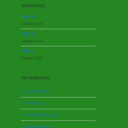
NOVEDADES
FASE IV
24 Junio 2026
FASE III
24 Junio 2026
FASE II
24 Junio 2026
INFORMATION
JoomShaper
Themeum
ShapeBootstrap
Page Builder