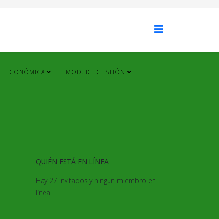
T. ECONÓMICA
MOD. DE GESTIÓN
QUIÉN ESTÁ EN LÍNEA
Hay 27 invitados y ningún miembro en
línea