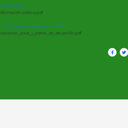
n pública.pdf
nformación pública.pdf
_actas_y_planes_de_desarrollo.pdf
soluciones_actas_y_planes_de_desarrollo.pdf