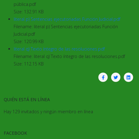
pública.pdf
Size: 132.91 KB
literal p) Sentencias ejecutoriadas Función Judicial.pdf
Filename: literal p) Sentencias ejecutoriadas Función
Judicial.pdf
Size: 120.99 KB
literal q) Texto íntegro de las resoluciones.pdf
Filename: literal q) Texto íntegro de las resoluciones.pdf
Size: 112.15 KB
QUIÉN ESTÁ EN LÍNEA
Hay 129 invitados y ningún miembro en línea
FACEBOOK