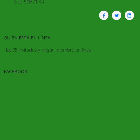
Size: 500.71 KB
QUIÉN ESTÁ EN LÍNEA
Hay 95 invitados y ningún miembro en línea
FACEBOOK