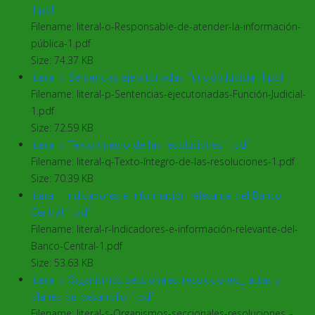
1.pdf
Filename: literal-o-Responsable-de-atender-la-información-
pública-1.pdf
Size: 74.37 KB
literal-p-Sentencias-ejecutoriadas-Función-Judicial-1.pdf
Filename: literal-p-Sentencias-ejecutoriadas-Función-Judicial-
1.pdf
Size: 72.59 KB
literal-q-Texto-íntegro-de-las-resoluciones-1.pdf
Filename: literal-q-Texto-íntegro-de-las-resoluciones-1.pdf
Size: 70.39 KB
literal-r-Indicadores-e-información-relevante-del-Banco-
Central-1.pdf
Filename: literal-r-Indicadores-e-información-relevante-del-
Banco-Central-1.pdf
Size: 53.63 KB
literal-s-Organismos-seccionales-resoluciones_-actas-y-
planes-de-desarrollo-1.pdf
Filename: literal-s-Organismos-seccionales-resoluciones_-