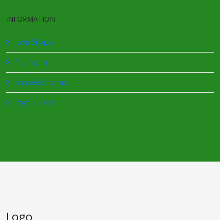
INFORMATION
JoomShaper
Themeum
ShapeBootstrap
Page Builder
Logo